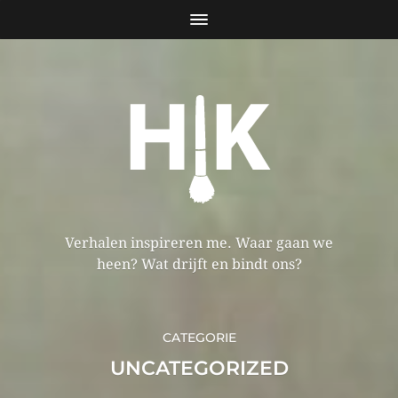
Verhalen inspireren me. Waar gaan we
heen? Wat drijft en bindt ons?
CATEGORIE
UNCATEGORIZED