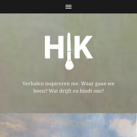
Verhalen inspireren me. Waar gaan we
heen? Wat drijft en bindt ons?