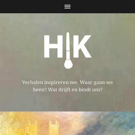
Verhalen inspireren me. Waar gaan we
heen? Wat drijft en bindt ons?