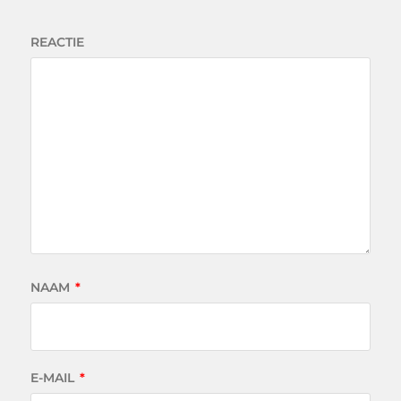
REACTIE
NAAM
*
E-MAIL
*