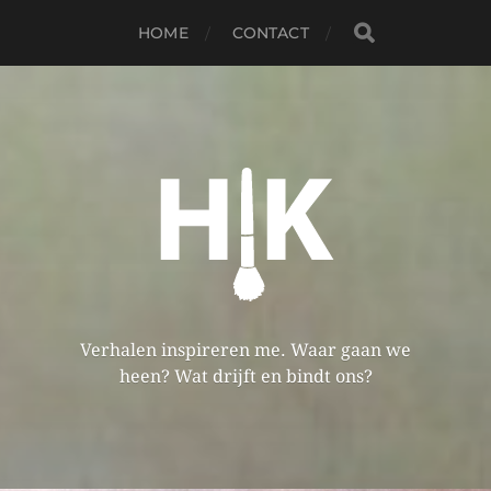
HOME
CONTACT
Verhalen inspireren me. Waar gaan we
heen? Wat drijft en bindt ons?