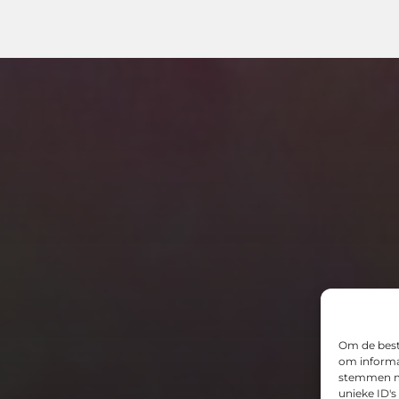
Om de beste
om informat
stemmen me
unieke ID's