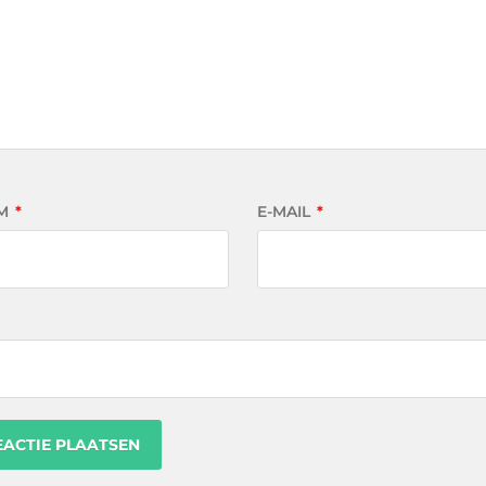
M
*
E-MAIL
*