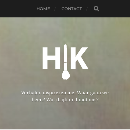
HOME
CONTACT
Verhalen inspireren me. Waar gaan we
heen? Wat drijft en bindt ons?