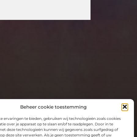
Beheer cookie toestemming
 ervaringen te bieden, gebruiken wij technologieën zoals cookies
ie over je apparaat op te slaan en/of te raadplegen. Door in te
t deze technologieën kunnen wij gegevens zoals surfgedrag of
 op deze site verwerken. Als je geen toestemming geeft of uw