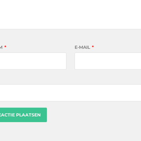
M
*
E-MAIL
*