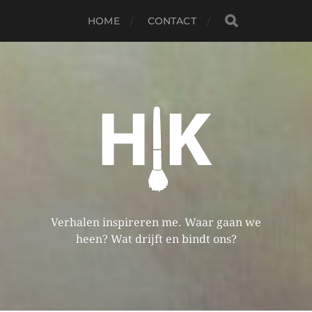
HOME
CONTACT
Verhalen inspireren me. Waar gaan we
heen? Wat drijft en bindt ons?