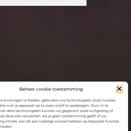
Beheer cookie toestemming
 ervaringen te bieden, gebruiken wij technologieën zoals cookies
ie over je apparaat op te slaan en/of te raadplegen. Door in te
t deze technologieën kunnen wij gegevens zoals surfgedrag of
 op deze site verwerken. Als je geen toestemming geeft of uw
 intrekt, kan dit een nadelige invloed hebben op bepaalde functies
kheden.