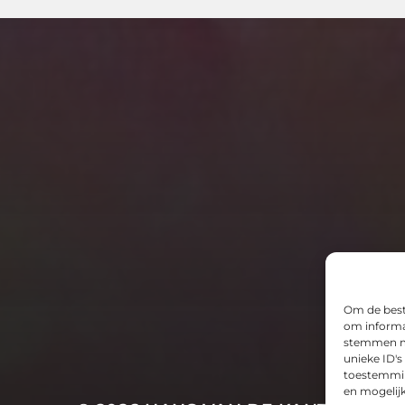
Om de beste
om informat
stemmen me
unieke ID's
toestemming
en mogelij